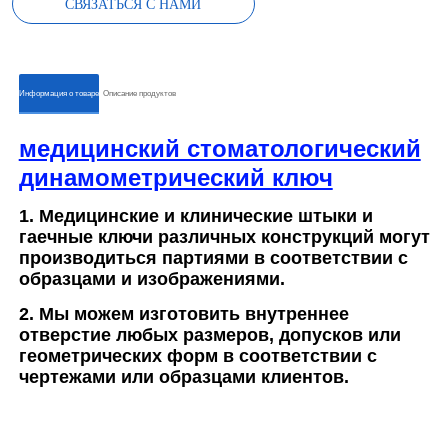
СВЯЗАТЬСЯ С НАМИ
ㅤㅤИнформация о товареㅤㅤ
ㅤㅤОписание продуктовㅤㅤ