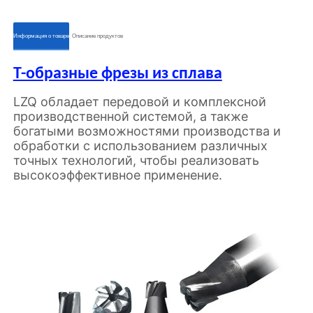
ㅤㅤИнформация о товареㅤㅤ
ㅤㅤОписание продуктовㅤㅤ