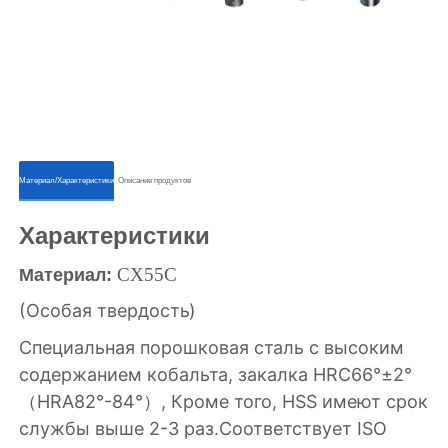
ㅤㅤМатериал/Характеристикиㅤㅤ
ㅤㅤОписание продуктовㅤㅤ