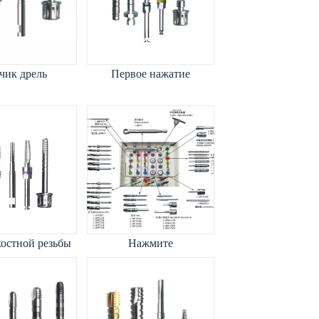
чик дрель
Первое нажатие
остной резьбы
Нажмите