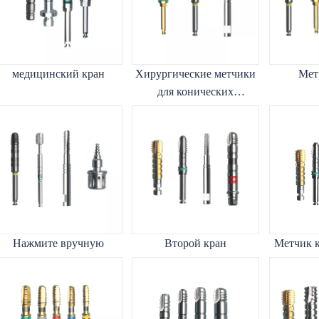
медицинский кран
Хирургические метчики
Мет
для конических
имплантатов
Нажмите вручную
Второй кран
Метчик к