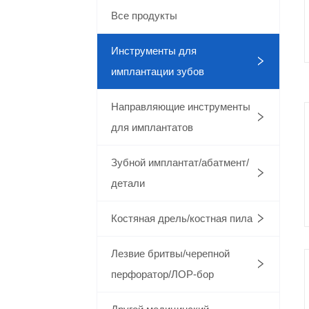
Все продукты
Инструменты для
имплантации зубов
Направляющие инструменты
для имплантатов
Зубной имплантат/абатмент/
детали
Костяная дрель/костная пила
Лезвие бритвы/черепной
перфоратор/ЛОР-бор