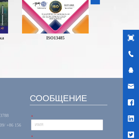
ISO13485
Ломать
Новости
СООБЩЕНИЕ
 3788
*
09/ +86 156
*