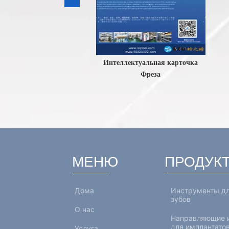
инструменты
Интеллектуальная карточка
Фор
и немецкий)
Фреза
МЕНЮ
ПРОДУК
Дома
Инструменты дл
зубов
О нас
Направляющие 
для имплантато
Услуга