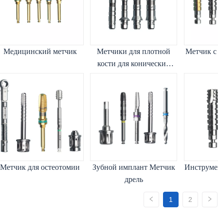
Медицинский метчик
Метчики для плотной
Метчик с
кости для конических
имплантатов
Метчик для остеотомии
Зубной имплант Метчик
Инструмен
дрель
1
2