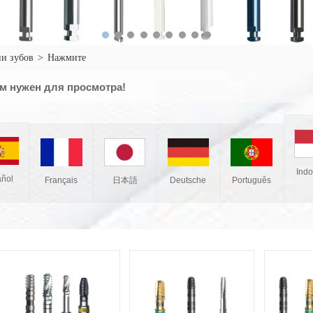
и зубов
>
Нажмите
м нужен для просмотра!
Ind
ñol
Français
Deutsche
Português
日本語