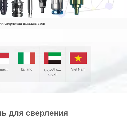
ля сверления имплантатов
Italiano
شبه الجزيرة
Việt Nam
onesia
العربية
ь для сверления