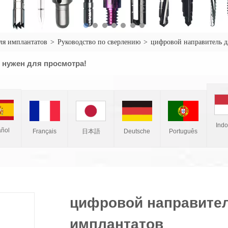
ля имплантатов
>
Руководство по сверлению
>
цифровой направитель д
 нужен для просмотра!
Ind
ñol
Français
Deutsche
Português
日本語
цифровой направител
имплантатов