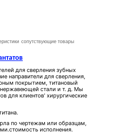
ристикиㅤㅤ
ㅤㅤсопутствующие товарыㅤㅤ