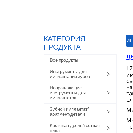
КАТЕГОРИЯ
ㅤㅤИ
ПРОДУКТА
Все продукты
Инструменты для
имплантации зубов
Направляющие
инструменты для
имплантатов
Зубной имплантат/
абатмент/детали
Костяная дрель/костная
пила