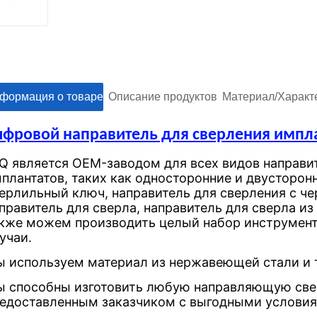
нформация о товареㅤㅤ
ㅤㅤОписание продуктовㅤㅤ
ㅤㅤМатериал/Характе