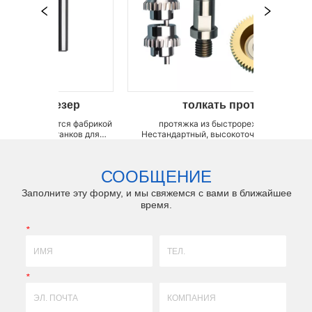
 Фрезер
толкать протяжку
вляется фабрикой
протяжка из быстрорежущей стали
ых станков для
Нестандартный, высокоточный (карбидный)
ые инструменты из
инструмент для протяжки из твердого сплава,
ки для SIM-карт,
инструмент для протяжки из высокопрочной
зерные станки для
кобальтовой стали Мы можем производить
СООБЩЕНИЕ
 ста...
сверхдлинные, широкие, толстые, высокоточные
изделия с...
Заполните эту форму, и мы свяжемся с вами в ближайшее
время.
*
*