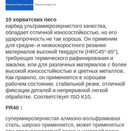
ㅤㅤМатериал/Характеристикиㅤㅤ
ㅤㅤОписание продуктовㅤㅤ