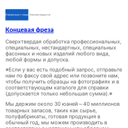
ㅤㅤИнформация о товареㅤㅤ
ㅤㅤОписание продуктовㅤㅤ