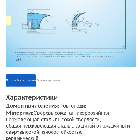
ㅤㅤМатериал/Характеристикиㅤㅤ
ㅤㅤОписание продуктовㅤㅤ