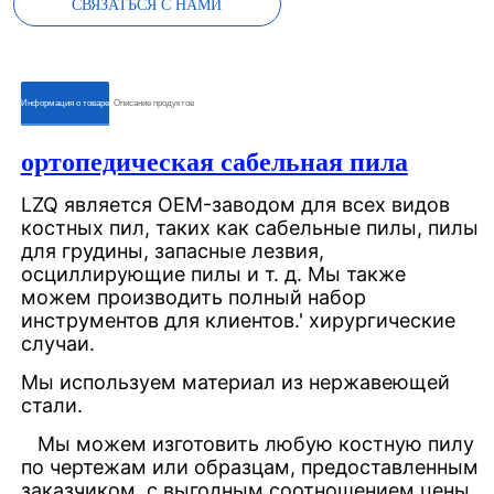
СВЯЗАТЬСЯ С НАМИ
ㅤㅤИнформация о товареㅤㅤ
ㅤㅤОписание продуктовㅤㅤ