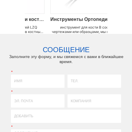
хирургическая пила для резки костей
Инструменты Ортопедические сверла
Лез
инструмент для кости В соответствии с
Лезвия для
ных
чертежами или образцами, мы можем настроить
заводом по п
ины,
прецизионные ножевые формы с ЧПУ,
костных пил
. Мы
формовочные приспособления, приспособления
пил, поло
для пайки, износостойкие детали, высокоточные
полотна, поло
СООБЩЕНИЕ
аксессуары по (технология 3DX) профиль, сверх...
также
Заполните эту форму, и мы свяжемся с вами в ближайшее
время.
*
*
*