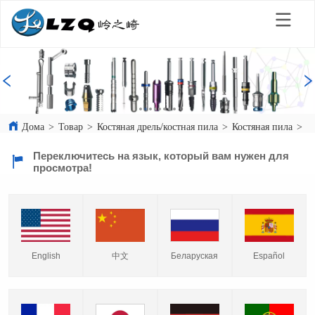
Дома
>
Товар
>
Костяная дрель/костная пила
>
Костяная пила
>
о
Переключитесь на язык, который вам нужен для
просмотра!
English
中文
Español
Беларуская