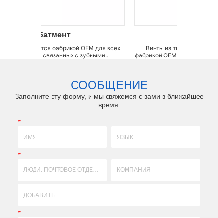
нт
винты
рикой OEM для всех
Винты из титанового сплава LZQ является
нных с зубными
фабрикой OEM для всех видов деталей, связанных
нтат, винт, абатмент,
с зубными имплантатами, таких как имплантат,
, стопор, слепочный
винт, абатмент, перенос, фиксирующий штифт,
лпачок, крепление,
стопор, слепочный колпачок, заживляющий
СООБЩЕНИЕ
тка, гаечн...
колпачок, крепление, аналог, сверл...
Заполните эту форму, и мы свяжемся с вами в ближайшее
время.
*
*
*