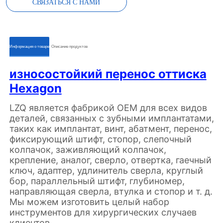
СВЯЗАТЬСЯ С НАМИ
ㅤㅤИнформация о товареㅤㅤ
ㅤㅤОписание продуктовㅤㅤ