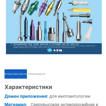
ㅤㅤМатериал/Характеристикиㅤㅤ
ㅤㅤОписание продуктовㅤㅤ