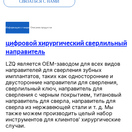
СВЯЗАТЬСЯ С НАМИ
ㅤㅤИнформация о товареㅤㅤ
ㅤㅤОписание продуктовㅤㅤ