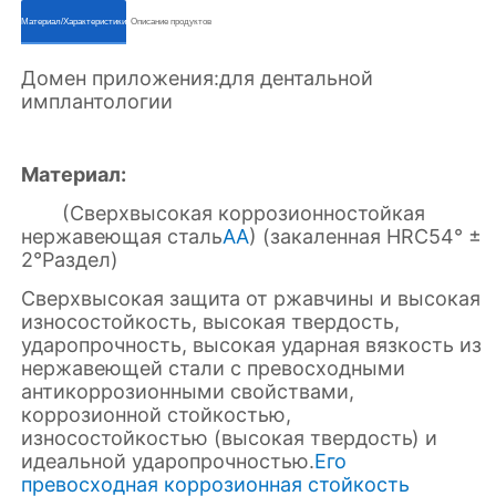
ㅤㅤМатериал/Характеристикиㅤㅤ
ㅤㅤОписание продуктовㅤㅤ