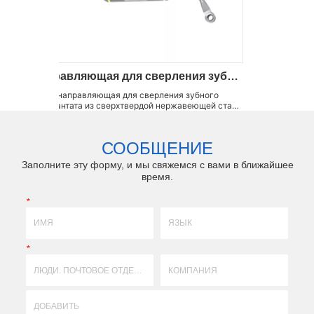
направляющая для сверления зубных имплантатов
ляющая для сверления зубного
направитель для сверления зубног
из сверхтвердой нержавеющей стали
соответствии с чертежами или 
тся фабрикой OEM для всех видов
можем настроить прецизионные 
 для сверления зубных имплантатов,
с ЧПУ, формовочные приспо
к односторонние и двусторонние
приспособления для пайки, износо
СООБЩЕНИЕ
для сверления, сверлильные ключ...
высокоточные аксессуары по 
Заполните эту форму, и мы свяжемся с вами в ближайшее
время.
*
*