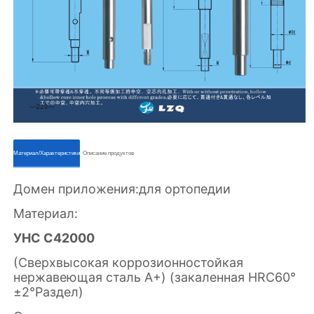
ㅤㅤМатериал/Характеристикиㅤㅤ
ㅤㅤОписание продуктовㅤㅤ