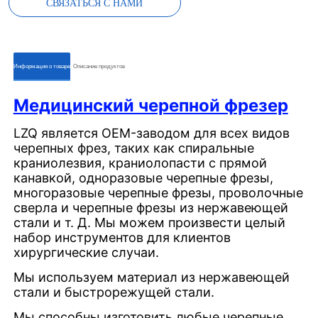
СВЯЗАТЬСЯ С НАМИ
ㅤㅤИнформация о товареㅤㅤ
ㅤㅤОписание продуктовㅤㅤ