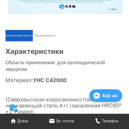
ㅤㅤМатериал/Характеристикиㅤㅤ
ㅤㅤОписание продуктовㅤㅤ
Ask us
Дома
Эл. почта
Телефон