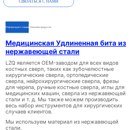
СВЯЗАТЬСЯ С НАМИ
ㅤㅤИнформация о товареㅤㅤ
ㅤㅤОписание продуктовㅤㅤ