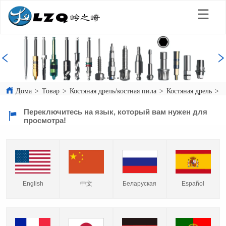
Дома
>
Товар
>
Костяная дрель/костная пила
>
Костяная дрель
>
М
Переключитесь на язык, который вам нужен для
просмотра!
English
中文
Español
Беларуская