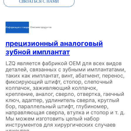
СВЯЗАТЬСЯ С НАМИ
ㅤㅤИнформация о товареㅤㅤ
ㅤㅤОписание продуктовㅤㅤ