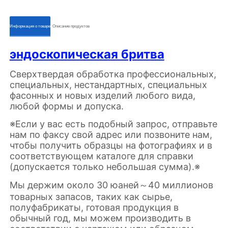
ㅤㅤИнформация о товареㅤㅤ
ㅤㅤОписание продуктовㅤㅤ