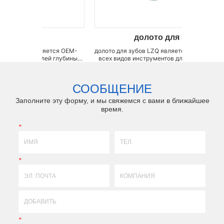
долото для зубов
я OEM-
долото для зубов LZQ является фабрикой OEM для
Сверло 
глубины
всех видов инструментов для подъема пазухи и
кромки
номер
остеотомов, таких как инструмент для подъема
(±0,5
вления
пазухи, остеотомы для подъема дна пазухи,
сверхд
бины для
остеотомы для уплотнения кости, остеотомы для
ударопр
СООБЩЕНИЕ
лек...
расширения кости, вогнуты...
Заполните эту форму, и мы свяжемся с вами в ближайшее
время.
*
*
*