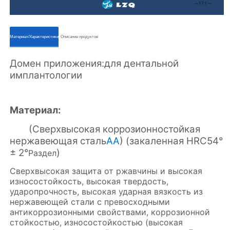
ㅤㅤМатериал/Характеристикиㅤㅤ
ㅤㅤОписание продуктовㅤㅤ