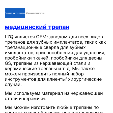
ㅤㅤИнформация о товареㅤㅤ
ㅤㅤОписание продуктовㅤㅤ