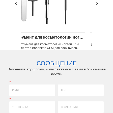
Инструмент для косметологии ногтей
Сейфшилд 
Инструмент для косметологии ногтей LZQ
ультра острый скальпель
является фабрикой OEM для всех видов
кромка, сверхвысока
инструментов для косметологии, таких как
сверхвысокая защита о
чка для ногтей, круглая насадка для ногтей и
точность LZQ является 
ск для ногтей и т. Д. Мы способны изготовить
видов микрохирургическ
СООБЩЕНИЕ
любые инструменты для подпиливания гв...
разреза, таких как 
Заполните эту форму, и мы свяжемся с вами в ближайшее
время.
*
*