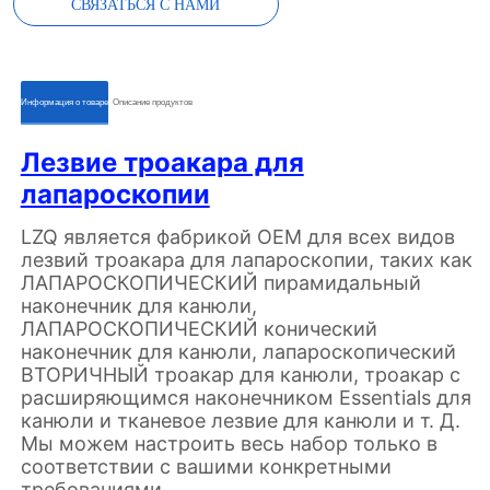
СВЯЗАТЬСЯ С НАМИ
ㅤㅤИнформация о товареㅤㅤ
ㅤㅤОписание продуктовㅤㅤ