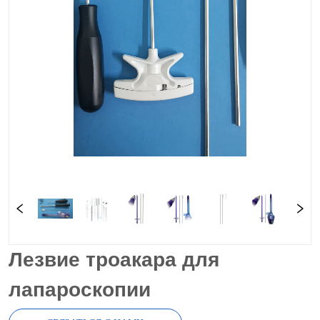
Лезвие троакара для
лапароскопии