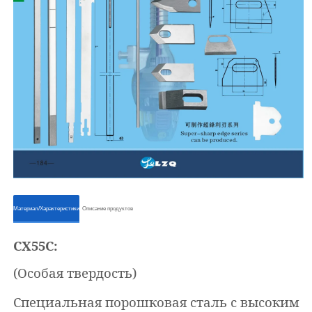
ㅤㅤМатериал/Характеристикиㅤㅤ
ㅤㅤОписание продуктовㅤㅤ