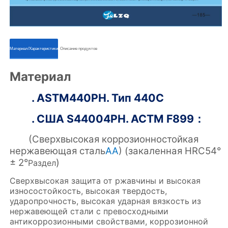
ㅤㅤМатериал/Характеристикиㅤㅤ
ㅤㅤОписание продуктовㅤㅤ