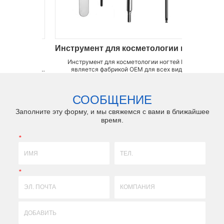
Инструмент для косметологии ногтей
Сейфшилд
Инструмент для косметологии ногтей LZQ
ультра острый скальпел
является фабрикой OEM для всех видов
кромка, сверхвысок
инструментов для косметологии, таких как
сверхвысокая защита 
лочка для ногтей, круглая насадка для ногтей и
точность LZQ является
иск для ногтей и т. Д. Мы способны изготовить
видов микрохирургичес
СООБЩЕНИЕ
любые инструменты для подпиливания гв...
разреза, таких как
Заполните эту форму, и мы свяжемся с вами в ближайшее
время.
*
*