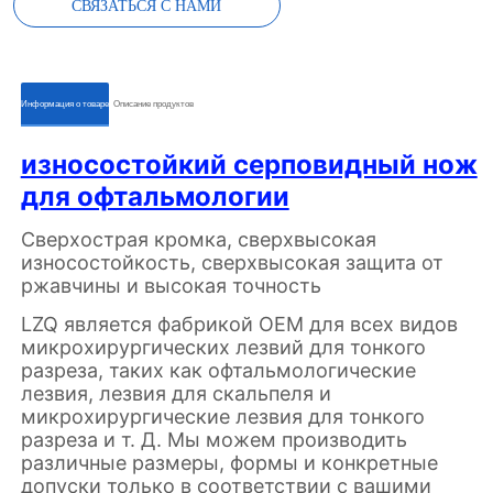
СВЯЗАТЬСЯ С НАМИ
ㅤㅤИнформация о товареㅤㅤ
ㅤㅤОписание продуктовㅤㅤ