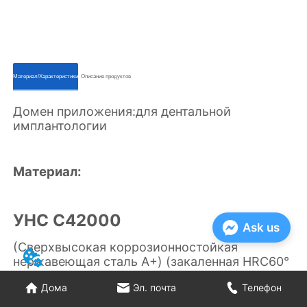
ㅤㅤМатериал/Характеристикиㅤㅤ
ㅤㅤОписание продуктовㅤㅤ
Ask us
Дома
Эл. почта
Телефон