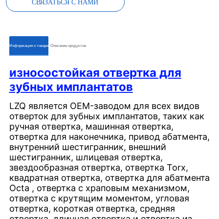
СВЯЗАТЬСЯ С НАМИ
ㅤㅤИнформация о товареㅤㅤ
ㅤㅤОписание продуктовㅤㅤ