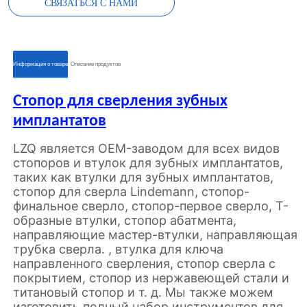
СВЯЗАТЬСЯ С НАМИ
ㅤㅤИнформация о товареㅤㅤ
ㅤㅤОписание продуктовㅤㅤ