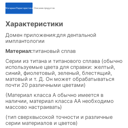
ㅤㅤМатериал/Характеристикиㅤㅤ
ㅤㅤОписание продуктовㅤㅤ