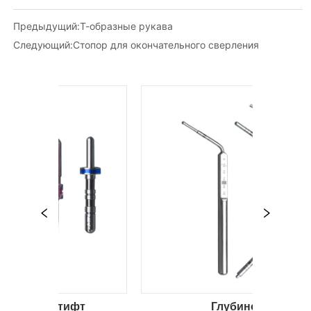
Предыдущий:
Т-образные рукава
Следующий:
Стопор для окончательного сверления
тифт
Глубиномер