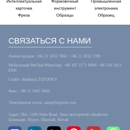
Интеллектуальная
Формовочный
Промышленная
карточка
инструмент
электроника
Фреза
Образцы
Образец
СВЯЗАТЬСЯ С НАМИ
Линия продаж: +86 21 5032 7060 / +86 21 5032 3788
Мобильный/WeChat/WhatsApp: +86 187 2171 9909/ +86 156 1823
8306
Скайп: shpdlzq/LZQTOOL9
Факс: +86 21 5045 5044
Электронная почта: sales@lzqtools.com
Адрес: Нет. 1269 Jinhu Road, Зона экспортной обработки
Цзиньцяо, Пудун, Шанхай, Китай