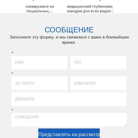
лизируемся на
медицинский глубиномер LZQ является OEM-
до
пециальных,
заводом для всех видов измерителей глубины
в
 с разными
зубных имплантатов, таких как глубиномер
т передовой и
абатмента, индикатор глубины направления
 системой, а
имплантата, индикатор направления глубины для
о
СООБЩЕНИЕ
производства и
остеотомии, рентгенографический комплек...
Заполните эту форму, и мы свяжемся с вами в ближайшее
время.
*
*
*
Представлять на рассмотрение