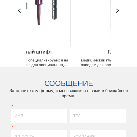
ный штифт
Глубиномер
 специализируемся на
медицинский глубиномер LZQ является OEM
ке для специальных,
заводом для всех видов измерителей глубин
 изделий с разными
зубных имплантатов, таких как глубиномер
 Обладает передовой и
абатмента, индикатор глубины направления
твенной системой, а
имплантата, индикатор направления глубины д
СООБЩЕНИЕ
остями производства и
остеотомии, рентгенографический комплек...
.
Заполните эту форму, и мы свяжемся с вами в ближайшее
время.
*
*