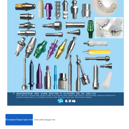
ㅤㅤМатериал/Характеристикиㅤㅤ
ㅤㅤОписание продуктовㅤㅤ