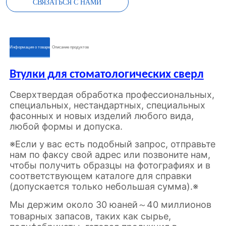
СВЯЗАТЬСЯ С НАМИ
ㅤㅤИнформация о товареㅤㅤ
ㅤㅤОписание продуктовㅤㅤ