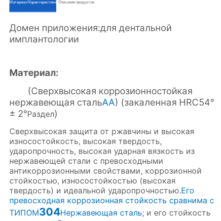
ㅤㅤМатериал/Характеристикиㅤㅤ
ㅤㅤОписание продуктовㅤㅤ