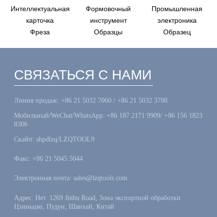
Интеллектуальная
Формовочный
Промышленная
карточка
инструмент
электроника
Фреза
Образцы
Образец
СВЯЗАТЬСЯ С НАМИ
Линия продаж: +86 21 5032 7060 / +86 21 5032 3788
Мобильный/WeChat/WhatsApp: +86 187 2171 9909/ +86 156 1823
8306
Скайп: shpdlzq/LZQTOOL9
Факс: +86 21 5045 5044
Электронная почта: sales@lzqtools.com
Адрес: Нет. 1269 Jinhu Road, Зона экспортной обработки
Цзиньцяо, Пудун, Шанхай, Китай