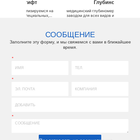
тифт
Глубиномер
лизируемся на
медицинский глубиномер LZQ является OEM-
до
пециальных,
заводом для всех видов измерителей глубины
в
 с разными
зубных имплантатов, таких как глубиномер
т передовой и
абатмента, индикатор глубины направления
 системой, а
имплантата, индикатор направления глубины для
о
СООБЩЕНИЕ
производства и
остеотомии, рентгенографический комплек...
Заполните эту форму, и мы свяжемся с вами в ближайшее
время.
*
*
*