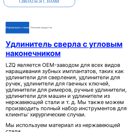
СВЯЗАТЬСЯ С НАМИ
ㅤㅤИнформация о товареㅤㅤ
ㅤㅤОписание продуктовㅤㅤ