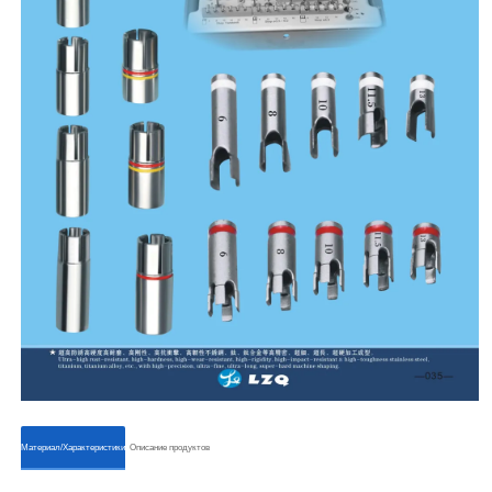
ㅤㅤМатериал/Характеристикиㅤㅤ
ㅤㅤОписание продуктовㅤㅤ