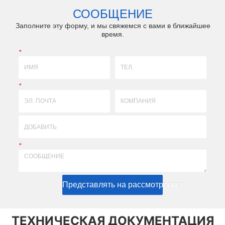
ми в соответствии с
для наконечника, привод абатмента, внутренни
СООБЩЕНИЕ
ниями. 2. Мы можем
шестигранник, внешний ...
и...
Заполните эту форму, и мы свяжемся с вами в ближайшее
время.
*
*
*
Представлять на рассмотрение
ТЕХНИЧЕСКАЯ ДОКУМЕНТАЦИЯ