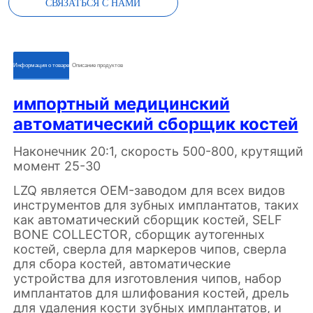
СВЯЗАТЬСЯ С НАМИ
ㅤㅤИнформация о товареㅤㅤ
ㅤㅤОписание продуктовㅤㅤ