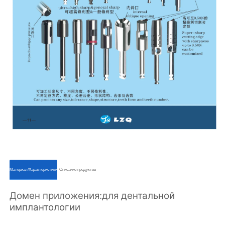
ㅤㅤМатериал/Характеристикиㅤㅤ
ㅤㅤОписание продуктовㅤㅤ