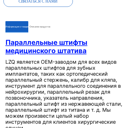
СВЯЗАТЬСЯ С НАМИ
ㅤㅤИнформация о товареㅤㅤ
ㅤㅤОписание продуктовㅤㅤ