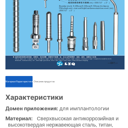
ㅤㅤМатериал/Характеристикиㅤㅤ
ㅤㅤОписание продуктовㅤㅤ