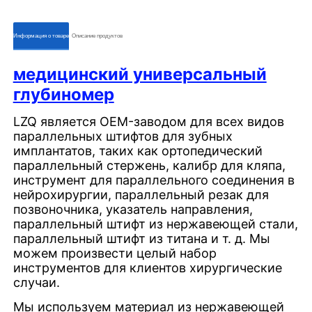
ㅤㅤИнформация о товареㅤㅤ
ㅤㅤОписание продуктовㅤㅤ