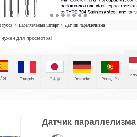
 зубов
>
Параллельный штифт
>
Датчик параллелизма
 нужен для просмотра!
Ind
ñol
Français
Deutsche
Português
日本語
Датчик параллелизма