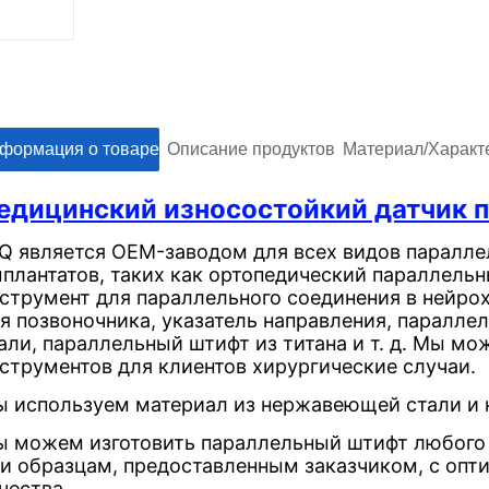
нформация о товареㅤㅤ
ㅤㅤОписание продуктовㅤㅤ
ㅤㅤМатериал/Характе