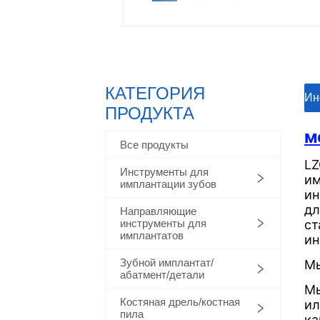
КАТЕГОРИЯ
ㅤㅤИ
ПРОДУКТА
Все продукты
Инструменты для
имплантации зубов
Направляющие
инструменты для
имплантатов
Зубной имплантат/
абатмент/детали
Костяная дрель/костная
пила