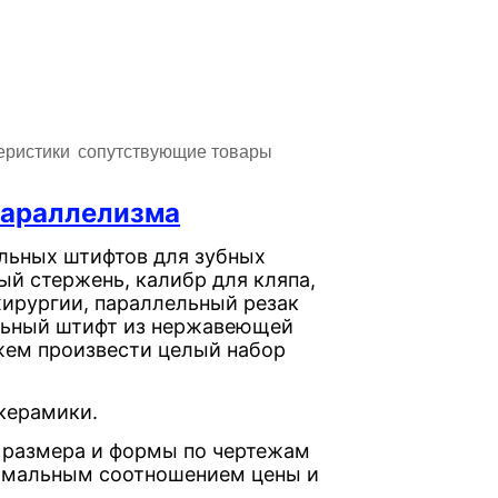
ристикиㅤㅤ
ㅤㅤсопутствующие товарыㅤㅤ