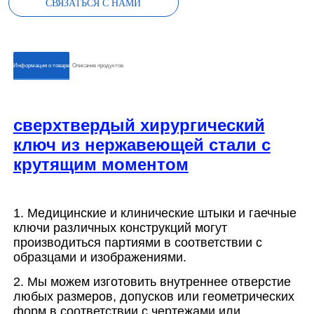
СВЯЗАТЬСЯ С НАМИ
ㅤㅤИнформация о товареㅤㅤ
ㅤㅤОписание продуктовㅤㅤ