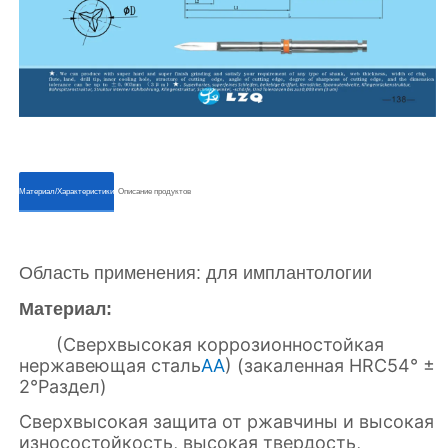
ㅤㅤМатериал/Характеристикиㅤㅤ
ㅤㅤОписание продуктовㅤㅤ