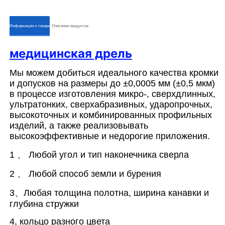
ㅤㅤИнформация о товареㅤㅤ
ㅤㅤОписание продуктовㅤㅤ