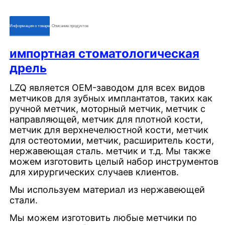
ㅤㅤИнформация о товареㅤㅤ
ㅤㅤОписание продуктовㅤㅤ